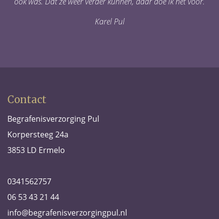
ook was. Dat ze weer verder kunnen, daar doe ik het voor.
Karel Pul
Contact
Begrafenisverzorging Pul
Korpersteeg 24a
3853 LD Ermelo
0341562757
06 53 43 21 44
info@begrafenisverzorgingpul.nl