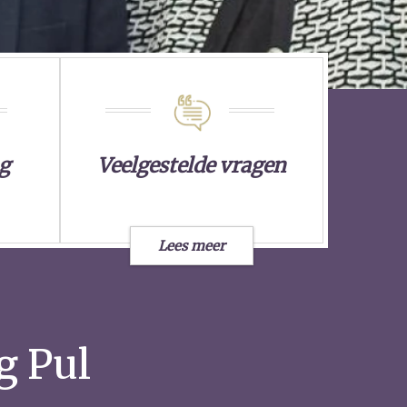
g
Veelgestelde vragen
Lees meer
g Pul