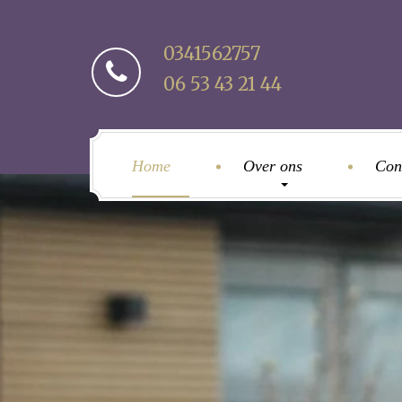
0341562757
06 53 43 21 44
Home
Over ons
Con