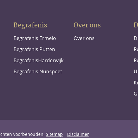
Begrafenis
Over ons
D
Begrafenis Ermelo
Over ons
D
Begrafenis Putten
R
BegrafenisHarderwijk
R
Begrafenis Nunspeet
U
K
G
rechten voorbehouden.
Sitemap
Disclaimer