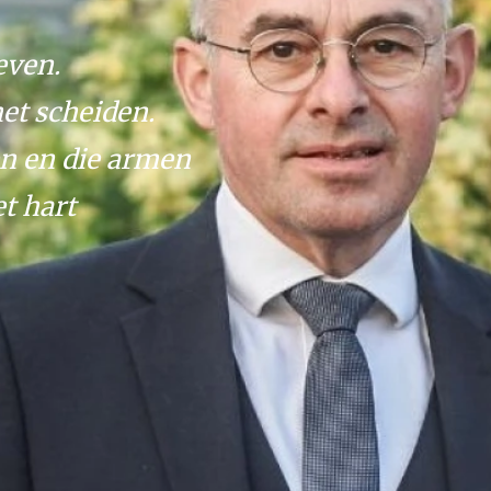
even.
het scheiden.
n en die armen
t hart