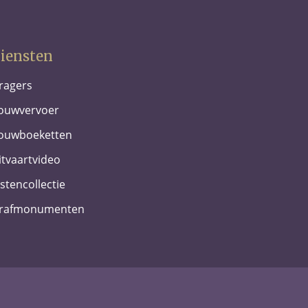
iensten
ragers
ouwvervoer
ouwboeketten
itvaartvideo
istencollectie
rafmonumenten