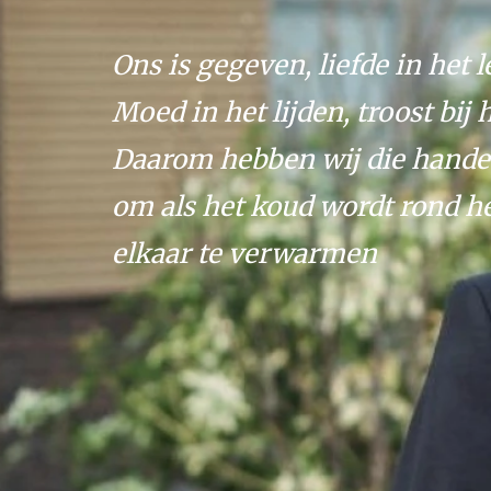
Ons is gegeven, liefde in het l
Moed in het lijden, troost bij 
Daarom hebben wij die hande
om als het koud wordt rond he
elkaar te verwarmen